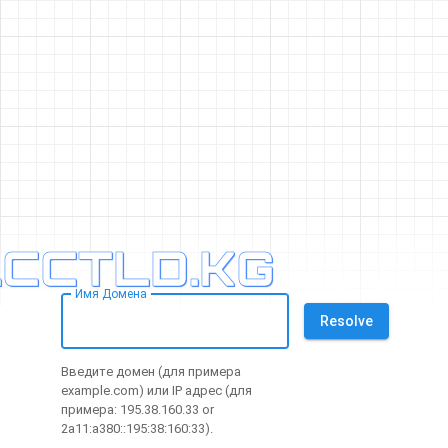
.CCTLD.KG
Имя Домена
Resolve
Введите домен (для примера
example.com) или IP адрес (для
примера: 195.38.160.33 or
2a11:a380::195:38:160:33).